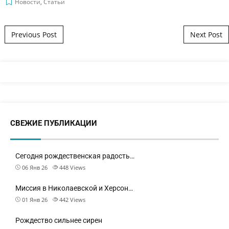
Новости
,
Статьи
Post navigation
Previous Post
Next Post
СВЕЖИЕ ПУБЛИКАЦИИ
Сегодня рождественская радость…
06 Янв 26
448
Views
Миссия в Николаевской и Херсон…
01 Янв 26
442
Views
Рождество сильнее сирен